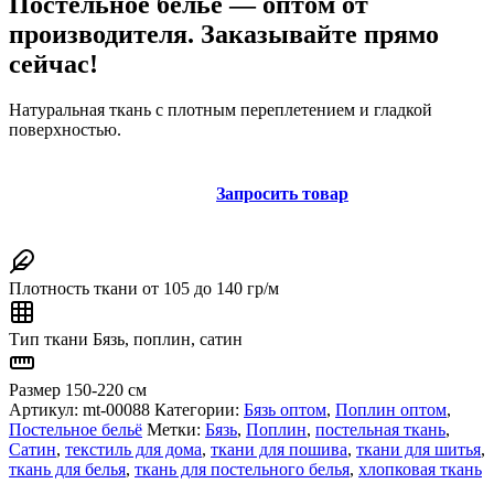
Постельное белье — оптом от
производителя. Заказывайте прямо
сейчас!
Натуральная ткань с плотным переплетением и гладкой
поверхностью.
Запросить товар
Плотность ткани
от 105 до 140 гр/м
Тип ткани
Бязь, поплин, сатин
Размер
150-220 см
Артикул:
mt-00088
Категории:
Бязь оптом
,
Поплин оптом
,
Постельное бельё
Метки:
Бязь
,
Поплин
,
постельная ткань
,
Сатин
,
текстиль для дома
,
ткани для пошива
,
ткани для шитья
,
ткань для белья
,
ткань для постельного белья
,
хлопковая ткань