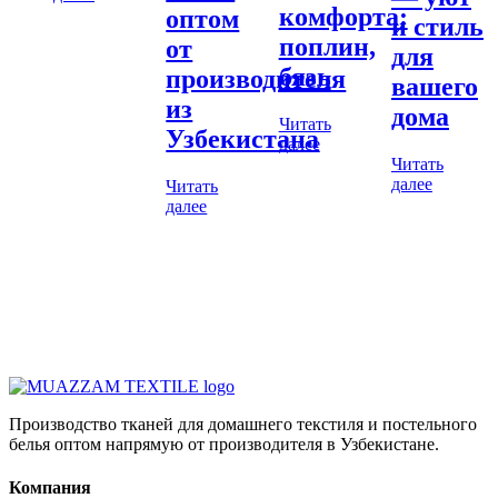
комфорта:
оптом
и стиль
поплин,
от
для
бязь
производителя
вашего
из
дома
Читать
Узбекистана
далее
Читать
далее
Читать
далее
Производство тканей для домашнего текстиля и постельного
белья оптом напрямую от производителя в Узбекистане.
Компания