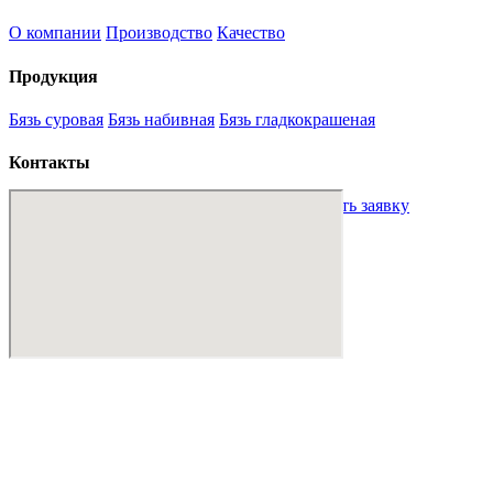
О компании
Производство
Качество
Продукция
Бязь суровая
Бязь набивная
Бязь гладкокрашеная
Контакты
sales@mt-textile.uz
+998 88 234 00 01
Оставить заявку