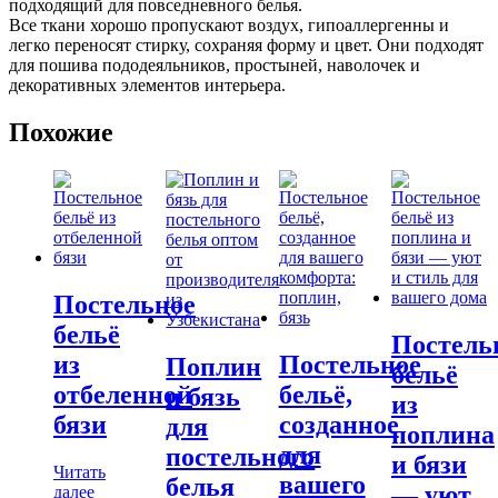
подходящий для повседневного белья.
Все ткани хорошо пропускают воздух, гипоаллергенны и
легко переносят стирку, сохраняя форму и цвет. Они подходят
для пошива пододеяльников, простыней, наволочек и
декоративных элементов интерьера.
Похожие
Постельное
бельё
Постель
из
Постельное
Поплин
бельё
отбеленной
бельё,
и бязь
из
бязи
созданное
для
поплина
для
постельного
и бязи
Читать
вашего
белья
— уют
далее