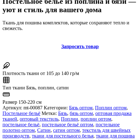
Постельное бельё из поплина и бязи —
уют и стиль для вашего дома
Ткань для пошива комплектов, которые сохраняют тепло и
свежесть.
Запросить товар
Плотность ткани
от 105 до 140 гр/м
Тип ткани
Бязь, поплин, сатин
Размер
150-220 см
Артикул:
mt-00087
Категории:
Бязь оптом
,
Поплин оптом
,
Постельное бельё
Метки:
Бязь
,
бязь оптом
,
оптовая продажа
тканей
,
оптовый текстиль
,
Поплин
,
поплин оптом
,
постельное бельё
,
постельное бельё оптом
,
постельное
полотно оптом
,
Сатин
,
сатин оптом
,
текстиль для швейных
производств
,
ткани для постельного белья
,
ткани для пошива