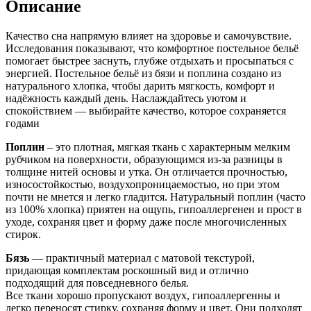
Описание
Качество сна напрямую влияет на здоровье и самочувствие.
Исследования показывают, что комфортное постельное бельё
помогает быстрее заснуть, глубже отдыхать и просыпаться с
энергией. Постельное бельё из бязи и поплина создано из
натурального хлопка, чтобы дарить мягкость, комфорт и
надёжность каждый день. Наслаждайтесь уютом и
спокойствием — выбирайте качество, которое сохраняется
годами
Поплин
– это плотная, мягкая ткань с характерным мелким
рубчиком на поверхности, образующимся из-за разницы в
толщине нитей основы и утка.
Он отличается прочностью,
износостойкостью, воздухопроницаемостью, но при этом
почти не мнется и легко гладится.
Натуральный поплин (часто
из 100% хлопка) приятен на ощупь, гипоаллергенен и прост в
уходе, сохраняя цвет и форму даже после многочисленных
стирок.
Бязь
— практичный материал с матовой текстурой,
придающая комплектам роскошный вид и отлично
подходящий для повседневного белья.
Все ткани хорошо пропускают воздух, гипоаллергенны и
легко переносят стирку, сохраняя форму и цвет. Они подходят