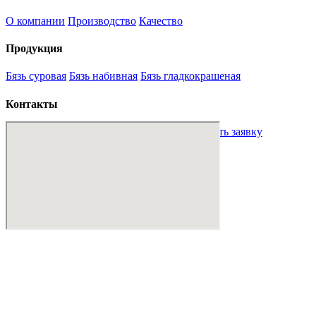
О компании
Производство
Качество
Продукция
Бязь суровая
Бязь набивная
Бязь гладкокрашеная
Контакты
sales@mt-textile.uz
+998 88 234 00 01
Оставить заявку