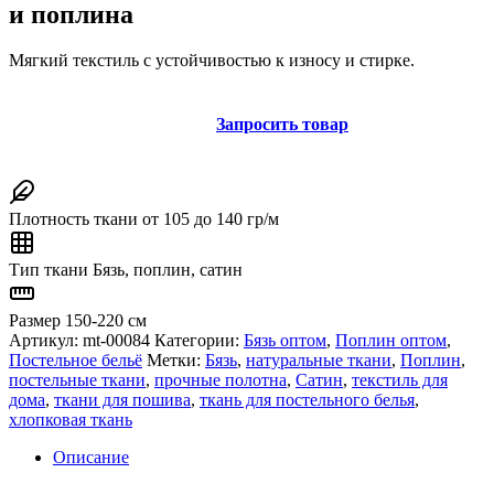
и поплина
Мягкий текстиль с устойчивостью к износу и стирке.
Запросить товар
Плотность ткани
от 105 до 140 гр/м
Тип ткани
Бязь, поплин, сатин
Размер
150-220 см
Артикул:
mt-00084
Категории:
Бязь оптом
,
Поплин оптом
,
Постельное бельё
Метки:
Бязь
,
натуральные ткани
,
Поплин
,
постельные ткани
,
прочные полотна
,
Сатин
,
текстиль для
дома
,
ткани для пошива
,
ткань для постельного белья
,
хлопковая ткань
Описание